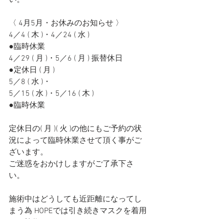
い。
〈 4月5月・お休みのお知らせ 〉
4／4 ( 木 )・4／24 ( 水 ) 
●臨時休業
4／29 ( 月 )・5／6 ( 月 ) 振替休日
●定休日 ( 月 )
5／8 ( 水 )・
5／15 ( 水 )・5／16 ( 木 )
●臨時休業
定休日の( 月 )( 火 )の他にもご予約の状
況によって臨時休業させて頂く事がご
ざいます。
ご迷惑をおかけしますがご了承下さ
い。
施術中はどうしても近距離になってし
まう為 HOPEでは引き続きマスクを着用